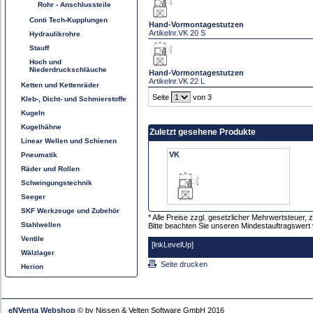
Rohr - Anschlussteile
Conti Tech-Kupplungen
Hand-Vormontagestutzen
Artikelnr.
VK 20 S
Hydraulikrohre
Stauff
Hoch und
Niederdruckschläuche
Hand-Vormontagestutzen
Artikelnr.
VK 22 L
Ketten und Kettenräder
Seite
von 3
Kleb-, Dicht- und Schmierstoffe
Kugeln
Kugelhähne
Zuletzt gesehene Produkte
Linear Wellen und Schienen
VK
Pneumatik
Räder und Rollen
Schwingungstechnik
Seeger
SKF Werkzeuge und Zubehör
* Alle Preise zzgl. gesetzlicher Mehrwertsteue
Stahlwellen
Bitte beachten Sie unseren Mindestauftragswert 
Ventile
[lnkLevelUp]
Wälzlager
Seite drucken
Herion
eNVenta Webshop
© by Nissen & Velten Software GmbH 2016