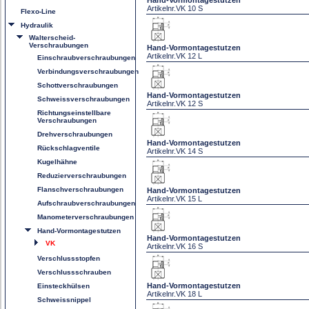
Hand-Vormontagestutzen
Artikelnr.
VK 10 S
Flexo-Line
Hydraulik
Walterscheid-
Verschraubungen
Hand-Vormontagestutzen
Artikelnr.
VK 12 L
Einschraubverschraubungen
Verbindungsverschraubungen
Schottverschraubungen
Hand-Vormontagestutzen
Schweissverschraubungen
Artikelnr.
VK 12 S
Richtungseinstellbare
Verschraubungen
Drehverschraubungen
Hand-Vormontagestutzen
Rückschlagventile
Artikelnr.
VK 14 S
Kugelhähne
Reduzierverschraubungen
Flanschverschraubungen
Hand-Vormontagestutzen
Artikelnr.
VK 15 L
Aufschraubverschraubungen
Manometerverschraubungen
Hand-Vormontagestutzen
Hand-Vormontagestutzen
VK
Artikelnr.
VK 16 S
Verschlussstopfen
Verschlussschrauben
Hand-Vormontagestutzen
Einsteckhülsen
Artikelnr.
VK 18 L
Schweissnippel