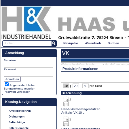
Navigator
Warenkorb
Suchen
VK
Anmeldung
Benutzer:
Walterscheid-Verschraubungen
>
Hand-Vormontage
Produktinformationen
Passwort:
Angemeldet bleiben
10
|
20
|
50
pro Seite
Benutzerkonto erstellen
Passwort vergessen
Bezeichnung
Katalog-Navigation
Hand-Vormontagestutzen
Antriebstechnik
Artikelnr.
VK 10 L
Dichtungen
Faltenbälge
Filterelemente