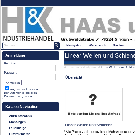
Navigator
Warenkorb
Suchen
Linear Wellen und Schien
Anmeldung
Benutzer:
Hauptseite
>
Navigator
>
Linear Wellen und Schie
Passwort:
Übersicht
Angemeldet bleiben
Benutzerkonto erstellen
Passwort vergessen
Katalog-Navigation
Antriebstechnik
Dichtungen
Linear Wellen und Schienen
Faltenbälge
* Alle Preise zzgl. gesetzlicher Mehrwertsteue
Filterelemente