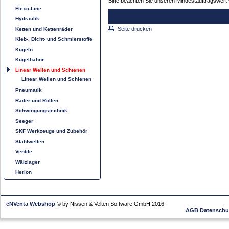
Bitte beachten Sie unseren Mindestauftragswert 
Flexo-Line
Hydraulik
Seite drucken
Ketten und Kettenräder
Kleb-, Dicht- und Schmierstoffe
Kugeln
Kugelhähne
Linear Wellen und Schienen
Linear Wellen und Schienen
Pneumatik
Räder und Rollen
Schwingungstechnik
Seeger
SKF Werkzeuge und Zubehör
Stahlwellen
Ventile
Wälzlager
Herion
eNVenta Webshop
© by Nissen & Velten Software GmbH 2016
AGB
Datenschu