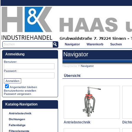
Navigator
Warenkorb
Suchen
Navigator
Anmeldung
Benutzer:
Hauptseite
>
Navigator
Passwort:
Übersicht
Angemeldet bleiben
Benutzerkonto erstellen
Passwort vergessen
Katalog-Navigation
Antriebstechnik
Dichtungen
Antriebstechnik
Dicht
Faltenbälge
Filterelemente