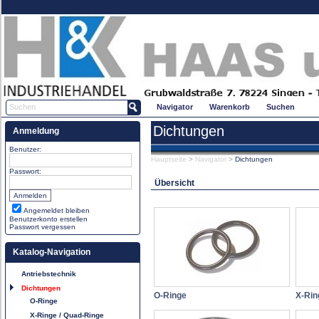
Navigator
Warenkorb
Suchen
Dichtungen
Anmeldung
Benutzer:
Hauptseite
>
Navigator
>
Dichtungen
Passwort:
Übersicht
Angemeldet bleiben
Benutzerkonto erstellen
Passwort vergessen
Katalog-Navigation
Antriebstechnik
Dichtungen
O-Ringe
X-Rin
O-Ringe
X-Ringe / Quad-Ringe