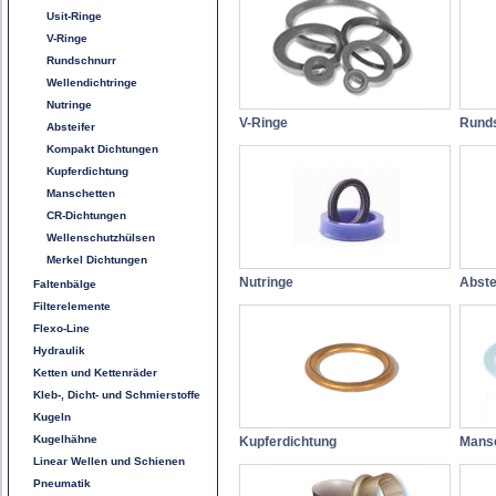
Usit-Ringe
V-Ringe
Rundschnurr
Wellendichtringe
Nutringe
V-Ringe
Rund
Absteifer
Kompakt Dichtungen
Kupferdichtung
Manschetten
CR-Dichtungen
Wellenschutzhülsen
Merkel Dichtungen
Nutringe
Abste
Faltenbälge
Filterelemente
Flexo-Line
Hydraulik
Ketten und Kettenräder
Kleb-, Dicht- und Schmierstoffe
Kugeln
Kugelhähne
Kupferdichtung
Mans
Linear Wellen und Schienen
Pneumatik