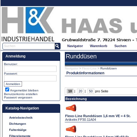
Navigator
Warenkorb
Suchen
Runddüsen
Anmeldung
Benutzer:
Navigator
>
Flexo-Line
>
Runddüsen
Produktinformationen
Passwort:
Angemeldet bleiben
10
|
20
|
50
pro Seite
Benutzerkonto erstellen
Passwort vergessen
Bezeichnung
Katalog-Navigation
Flexo-Line Runddüsen 1,6 mm VE = 4 St.
Antriebstechnik
Artikelnr.
FP30.11A04
Dichtungen
Faltenbälge
Filterelemente