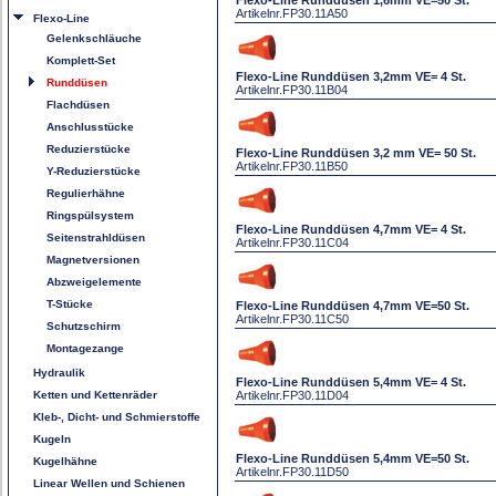
Flexo-Line Runddüsen 1,6mm VE=50 St.
Artikelnr.
FP30.11A50
Flexo-Line
Gelenkschläuche
Komplett-Set
Flexo-Line Runddüsen 3,2mm VE= 4 St.
Runddüsen
Artikelnr.
FP30.11B04
Flachdüsen
Anschlusstücke
Reduzierstücke
Flexo-Line Runddüsen 3,2 mm VE= 50 St.
Artikelnr.
FP30.11B50
Y-Reduzierstücke
Regulierhähne
Ringspülsystem
Flexo-Line Runddüsen 4,7mm VE= 4 St.
Seitenstrahldüsen
Artikelnr.
FP30.11C04
Magnetversionen
Abzweigelemente
T-Stücke
Flexo-Line Runddüsen 4,7mm VE=50 St.
Artikelnr.
FP30.11C50
Schutzschirm
Montagezange
Hydraulik
Flexo-Line Runddüsen 5,4mm VE= 4 St.
Ketten und Kettenräder
Artikelnr.
FP30.11D04
Kleb-, Dicht- und Schmierstoffe
Kugeln
Flexo-Line Runddüsen 5,4mm VE=50 St.
Kugelhähne
Artikelnr.
FP30.11D50
Linear Wellen und Schienen