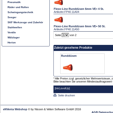
Pneumatik
Räder und Rollen
Flexo-Line Runddüsen 6mm VE= 4 St.
Artikelnr.
FP40.11A04
Schwingungstechnik
Seeger
SKF Werkzeuge und Zubehör
Flexo-Line Runddüsen 6mm VE= 50 St.
Stahlwellen
Artikelnr.
FP40.11A50
Ventile
Seite
von 2
Wälzlager
Herion
Zuletzt gesehene Produkte
Runddüsen
* Alle Preise zzgl. gesetzlicher Mehrwertsteue
Bitte beachten Sie unseren Mindestauftragswert 
[lnkLevelUp]
Seite drucken
eNVenta Webshop
© by Nissen & Velten Software GmbH 2016
AGB
Datenschu