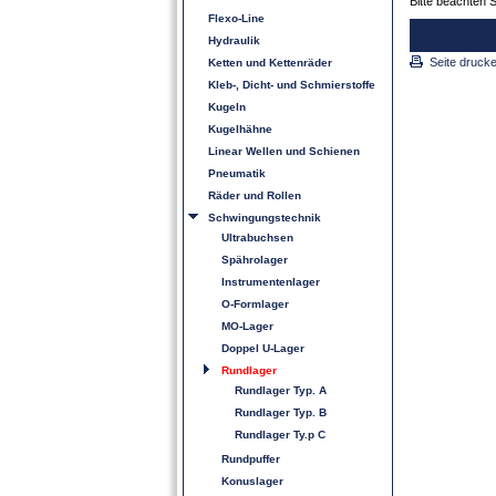
Bitte beachten 
Flexo-Line
Hydraulik
Seite druck
Ketten und Kettenräder
Kleb-, Dicht- und Schmierstoffe
Kugeln
Kugelhähne
Linear Wellen und Schienen
Pneumatik
Räder und Rollen
Schwingungstechnik
Ultrabuchsen
Spährolager
Instrumentenlager
O-Formlager
MO-Lager
Doppel U-Lager
Rundlager
Rundlager Typ. A
Rundlager Typ. B
Rundlager Ty.p C
Rundpuffer
Konuslager