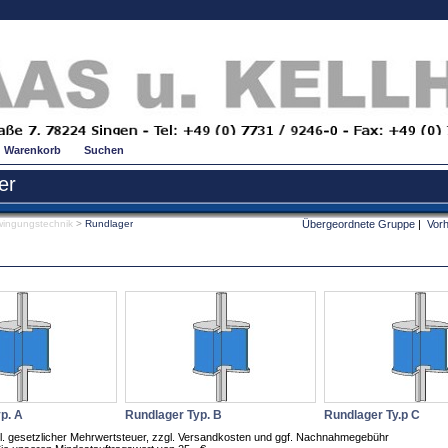
Warenkorb
Suchen
er
ingungstechnik
>
Rundlager
Übergeordnete Gruppe
|
Vorh
p. A
Rundlager Typ. B
Rundlager Ty.p C
zgl. gesetzlicher Mehrwertsteuer, zzgl. Versandkosten und ggf. Nachnahmegebühr