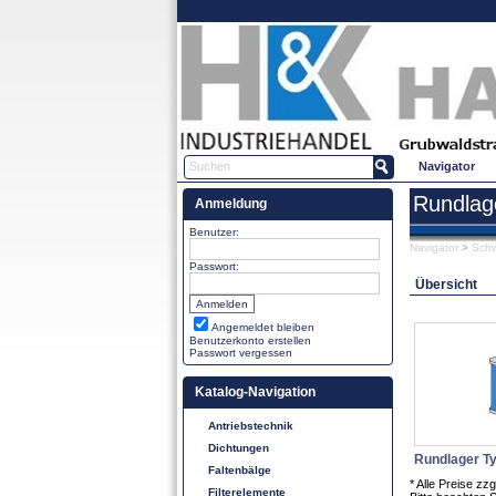
Navigator
Rundlag
Anmeldung
Benutzer:
Navigator
>
Schw
Passwort:
Übersicht
Angemeldet bleiben
Benutzerkonto erstellen
Passwort vergessen
Katalog-Navigation
Antriebstechnik
Dichtungen
Rundlager Ty
Faltenbälge
* Alle Preise z
Filterelemente